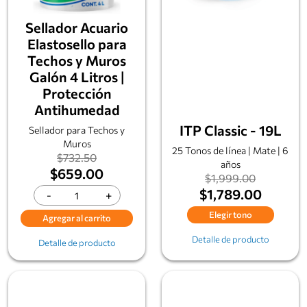
Sellador Acuario
Elastosello para
Techos y Muros
Galón 4 Litros |
Protección
Antihumedad
ITP Classic - 19L
Sellador para Techos y
Muros
25 Tonos de línea | Mate | 6
$732.50
años
$659.00
$1,999.00
$1,789.00
-
+
Elegir tono
Agregar al carrito
Detalle de producto
Detalle de producto