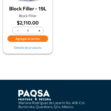
Block Filler - 19L
Block FIller
$2,110.00
-
+
Agregar al carrito
Detalle de producto
Mariana Rodríguez de Lazarín No. 406 Col.
Burócrata, Querétaro, Qro. México.