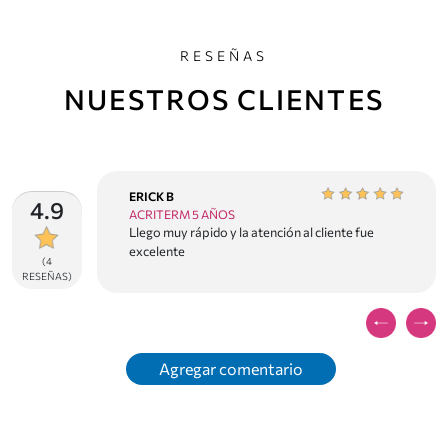
y sin haber sido instalado o utilizado.
RESEÑAS
NUESTROS CLIENTES
ERICK B
4.9
ACRITERM 5 AÑOS
an calidad y
Llego muy rápido y la atención al cliente fue
excelente
(4
RESEÑAS)
Agregar comentario