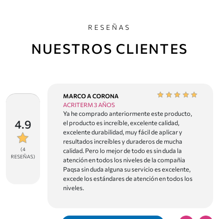
y sin haber sido instalado o utilizado.
RESEÑAS
NUESTROS CLIENTES
MARCO A CORONA
ACRITERM 3 AÑOS
do, el
Ya he comprado anteriormente este producto,
4.9
ecomiendo
el producto es increíble, excelente calidad,
excelente durabilidad, muy fácil de aplicar y
resultados increíbles y duraderos de mucha
(4
calidad. Pero lo mejor de todo es sin duda la
RESEÑAS)
atención en todos los niveles de la compañia
Paqsa sin duda alguna su servicio es excelente,
excede los estándares de atención en todos los
niveles.