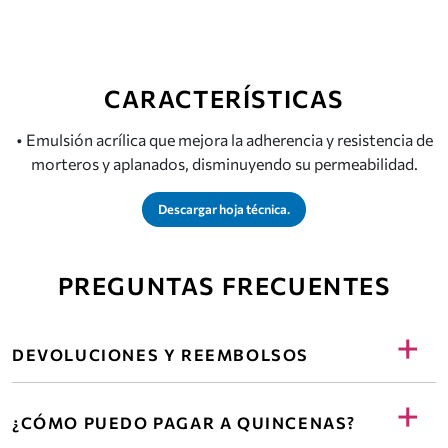
CARACTERÍSTICAS
• Emulsión acrílica que mejora la adherencia y resistencia de
morteros y aplanados, disminuyendo su permeabilidad.
Descargar hoja técnica.
PREGUNTAS FRECUENTES
+
DEVOLUCIONES Y REEMBOLSOS
Contamos con garantía de servicio, puedes leer aquí
+
nuestra política de devoluciones para casos de defectos
¿CÓMO PUEDO PAGAR A QUINCENAS?
en el producto o errores de envío.