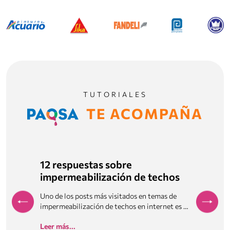
TUTORIALES
TE ACOMPAÑA
cora
12 respuestas sobre
Pintar
impermeabilización de techos
fáciles
s un
Uno de los posts más visitados en temas de
A la hora
cia de …
impermeabilización de techos en internet es …
hogar se 
Leer más...
Leer más.